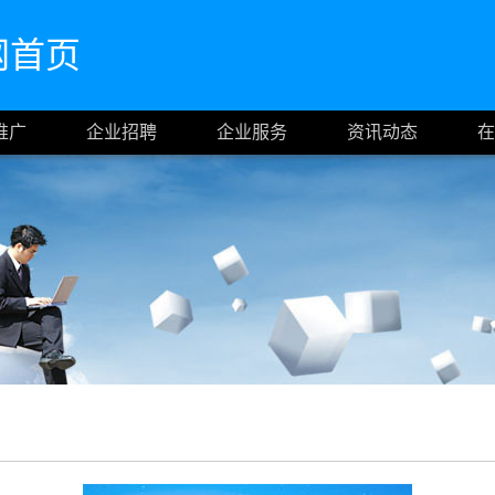
官网首页
推广
企业招聘
企业服务
资讯动态
在