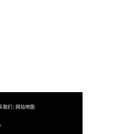
系我们
|
网站地图
m