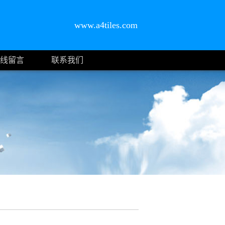
www.a4tiles.com
线留言
联系我们